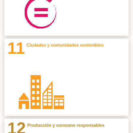
Cod: SM-B031 PSICONEC
Psiconec
Ver
Cod: SM-V041 SIMADES
Minería, Medio Ambiente y Desarrollo Sostenible
11
Ciudades y comunidades sostenibles
Grupos Investigacion 2
Cod: SM-B014 IMED
Semillero de Investigación y Medición en
Proyectos 116
Entrenamiento Deportivo Imed
Semilleros Investigacion 4
Cod: SM-P030
PSIJUS
Ver
Cod: SM-P027 RM
Realidades Mixtas
12
Producción y consumo responsables
Grupos Investigacion 1