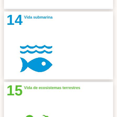
Cod: SM-V039 SIMA
Semillero Investigación Medicina Areandina-Sima
14
Vida submarina
Proyectos 2
Cod: SM-V052 SIPIS
Semillero de Investigación en Producción Industrial
Sostenible - Sipis
Semilleros Investigacion 1
Cod: SM-W041 INGENNIO
Ingennio
Ver
Cod: SM-P025 SI PYME RC
Si Pyme-Rc
15
Vida de ecosistemas terrestres
Proyectos 23
Cod: SM-V028 CONCIENCIA PSICOLÓGI
Conciencia Psicológica
Semilleros Investigacion 3