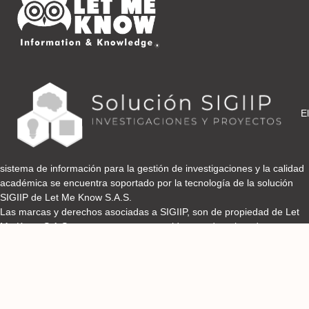
Cod: SM-B003 RESPIRA
Respira
Cod: SM-B019 PUNTO D
Punto D
El
Cod: SM-B004 CUIDADO RESPIRATORIO
Cuidado Respiratorio
sistema de información para la gestión de investigaciones y la calidad
académica se encuentra soportado por la tecnología de la solución
SIGIIP de Let Me Know S.A.S.
Cod: SM-P010 Semillero de Investi
Las marcas y derechos asociadas a SIGIIP, son de propiedad de Let
Gira
Me Know S.A.S y se encuentran protegidos por derechos de autor e
industria y comercio.
Cod: SM-P024 SEMFIS
Semfis