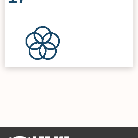
Cod: SM-V038 SISIG
Semillero de Investigación en Sistemas de
Proyectos 37
Información Geográfica
Semilleros Investigacion 1
Cod: SM-V033 HUELLA PSICOSOCIAL
Huella Psicosocial
Ver
Cod: SM-B024 Contabilidad Ambient
Contabilidad Ambiental y Responsabilidad Social
Empresarial
Cod: SM-B017 KeyFrame
Keyframe
Cod: SM-B030 PSC
Praxis: Psicología, Educación y Cultura