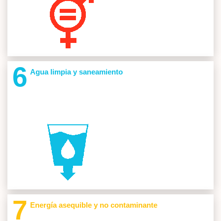
Semilleros Investigacion 2
Cod: SM-B035 Investigar, averigua
Indagare
Ver
Cod: SM-V010 SIESTR
Semillero de Investigación en Estructuras
6
Agua limpia y saneamiento
Grupos Investigacion 1
Cod: SM-B029 NeuN
Neurociencias y Neuropsicología
Proyectos 18
Semilleros Investigacion 1
Cod: SM-V024 SIAE
Semillero de Investigación de Análisis Económico -
Siae
Ver
Cod: SM-022
Hubs
7
Energía asequible y no contaminante
Grupos Investigacion 1