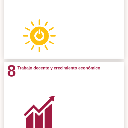
Cod: SM-V040 CREA
Semillero Crea: Creatividad, Rendimiento,
Proyectos 10
Emprendimiento y Análisis Empresarial
Semilleros Investigacion 2
Cod: SM-B021 SVISI
Semillero Virtual de Investigación en Seguridad
Informática Svisi
Ver
Cod: SM-P011 IDEAS
Ideas (Innovación, Desarrollo Empresarial,
8
Administración y Sociedad)
Trabajo decente y crecimiento económico
Grupos Investigacion 1
Cod: SM-P026 COVA
Conflicto, Orden Social, Violencias y Agencias de Paz
Proyectos 127
Semilleros Investigacion 4
Cod: SM-P022 SCIRE
Scire
Ver