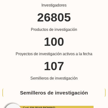
Investigadores
26805
Cod: COL0195228
Educación Transformadora
Productos de investigación
100
Cod: COL0172769
Ciencias Básicas e Ingeniería
Proyectos de investigación activos a la fecha
Cod: COL0072694
107
Gip-Target
Semilleros de investigación
Cod: COL0111442
Kompetenz. Competencias y Educación Superior.
Semilleros de investigación
Cod: COL0023475
Salud Visual