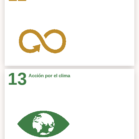
Cod: SESOCIO
Espiral Sociocultural
Proyectos 51
Semilleros Investigacion 4
Cod: Cuidado
Bienestar y Cuidado
Ver
Cod: SM-P003 CRECEX
Competitividad Regional y Comercio Exterior
13
Acción por el clima
Grupos Investigacion 1
Cod: Descubre el mundo co
Ámbito Disciplinar de la Contabilidad en Colombia
Proyectos 43
Semilleros Investigacion 4
Cod: SM-B44
Código Abierto
Ver