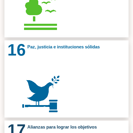
Cod: SM-P031
Tambo
Ver
Cod: SM-P028 CESAD
Ciencias Aplicadas Al Ejercicio, la Salud y el Deporte
16
Paz, justicia e instituciones sólidas
Proyectos 58
Cod: SM-B016 OIDG
Observatorio de Innovacíón y Desarrollo
Gastronómico
Semilleros Investigacion 3
Cod: SM-V035 WABI-SABI
Wabi-Sabi
Ver
Cod: SM-B022 ESTRATEGAS
Estrategas Sembrando Conocimiento Empresarial
17
Alianzas para lograr los objetivos
Grupos Investigacion 1