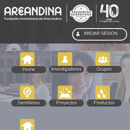
INICIAR SESIÓN
Investigadores
Grupos
Home
Semilleros
Proyectos
Productos