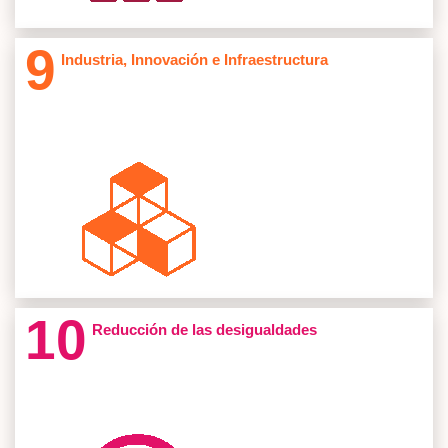
Cod: DSEIE
Desarrollo Sostenible e Innovación Empresarial
9
Industria, Innovación e Infraestructura
Proyectos 68
Cod: SM-B043 AEQUITAS
Aequitas: Análisis Jurídicos y Coyuntura Social
Semilleros Investigacion 3
Cod: SM-B040 Club de robótica
Club de Robótica Areandinatic
Ver
Cod: SM-B032 SciGE
Scige -Ciencia, Género(S) y Educación-
10
Reducción de las desigualdades
Proyectos 94
Cod: SM-B023 SAEV
Semillero Administración de Empresas Virtual
Semilleros Investigacion 2