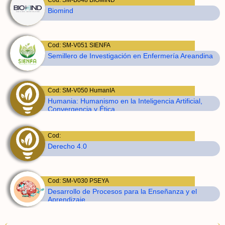
Cod: SM-B048 BIOMIND
Biomind
Cod: COL0043262
Grupo de Investigadores de Enfermeria de Risaralda
Cod: SM-V051 SIENFA
Semillero de Investigación en Enfermería Areandina
Cod: COL0026833
Paideia
Cod: SM-V050 HumanIA
Humania: Humanismo en la Inteligencia Artificial,
Convergencia y Ética
Cod: COL0150539
Dicart
Cod:
Derecho 4.0
Cod: COL0006302
Giieec
Cod: SM-V030 PSEYA
Desarrollo de Procesos para la Enseñanza y el
Aprendizaje
Cod: COL0052708