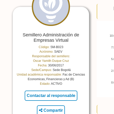
Semillero Administración de
10.
Empresas Virtual
Código:
SM-B023
7.
Acrónimo:
SAEV
Responsable del semillero:
5.
Oscar Yamith Duque Cruz
Fecha:
30/06/2017
Sede/Campus:
Sede Bogotá
2.
Unidad académica responsable:
Fac de Ciencias
Economicas, Financieras y Ad (B)
0.
Estado:
ACTIVO
Compartir