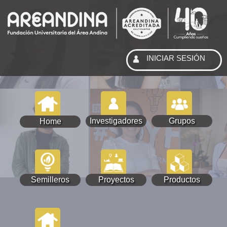
INICIAR SESIÓN
Investigadores
Grupos
Home
Semilleros
Proyectos
Productos