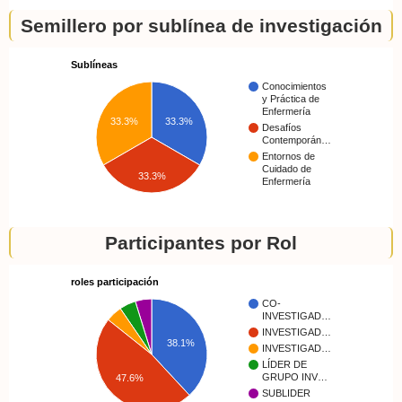
Semillero por sublínea de investigación
Sublíneas
Conocimientos
y Práctica de
Enfermería
33.3%
33.3%
Desafíos
Contemporán…
Entornos de
Cuidado de
33.3%
Enfermería
Participantes por Rol
roles participación
CO-
INVESTIGAD…
INVESTIGAD…
38.1%
INVESTIGAD…
LÍDER DE
GRUPO INV…
47.6%
SUBLIDER