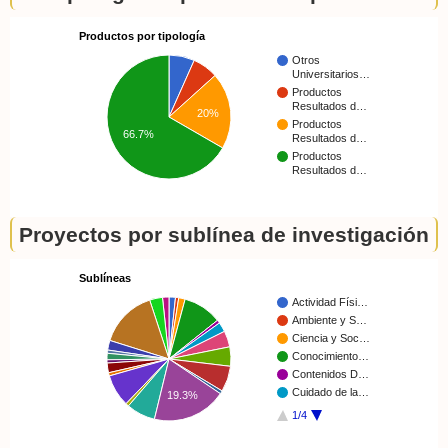
Productos por tipología
Otros
Universitarios…
Productos
Resultados d…
20%
Productos
66.7%
Resultados d…
Productos
Resultados d…
Proyectos por sublínea de investigación
Sublíneas
Actividad Físi…
Ambiente y S…
Ciencia y Soc…
Conocimiento…
Contenidos D…
Cuidado de la…
19.3%
1/4