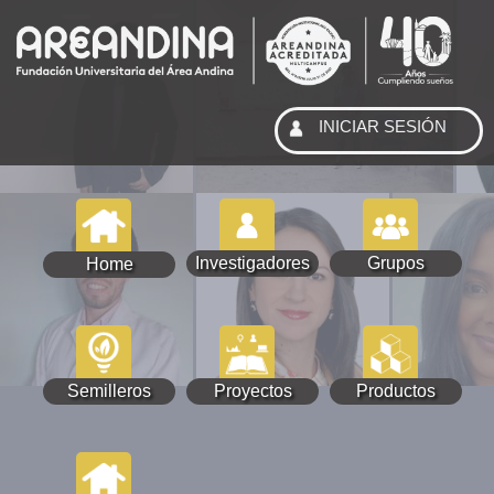
INICIAR SESIÓN
Investigadores
Grupos
Home
Semilleros
Proyectos
Productos