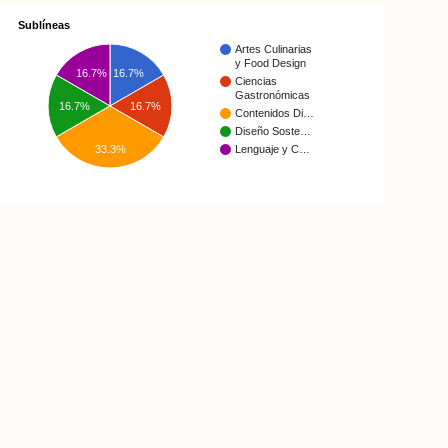
Sublíneas
Artes Culinarias
y Food Design
16.7%
16.7%
Ciencias
Gastronómicas
16.7%
16.7%
Contenidos Di…
Diseño Soste…
33.3%
Lenguaje y C…