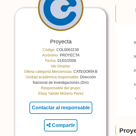
Proyecta
4
Código:
COL0063238
Acrónimo:
PROYECTA
3
Fecha:
01/02/2006
Ver Gruplac
2
Última categoría Minciencias:
CATEGORÌA B
Unidad académica responsable:
Dirección
Nacional de Investigaciones (Dni)
1
Responsable del grupo:
Elssy Yamile Moreno Perez
Compartir
Proye