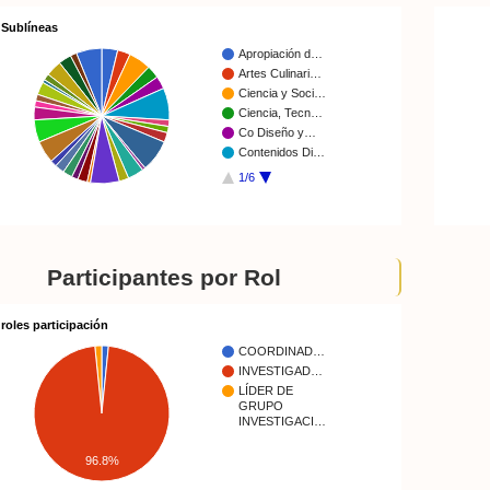
Sublíneas
Apropiación d…
Artes Culinari…
Ciencia y Soci…
Ciencia, Tecn…
Co Diseño y…
Contenidos Di…
1/6
Participantes por Rol
roles participación
COORDINAD…
INVESTIGAD…
LÍDER DE
GRUPO
INVESTIGACI…
96.8%