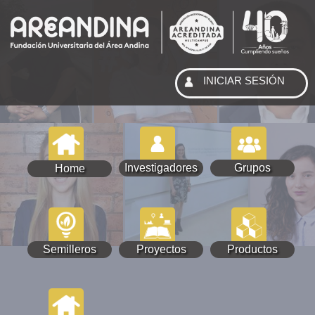
INICIAR SESIÓN
Investigadores
Grupos
Home
Semilleros
Proyectos
Productos