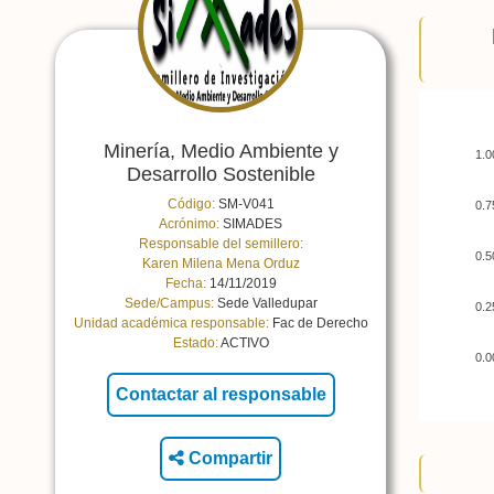
Minería, Medio Ambiente y
1.0
Desarrollo Sostenible
Código:
SM-V041
0.7
Acrónimo:
SIMADES
Responsable del semillero:
0.5
Karen Milena Mena Orduz
Fecha:
14/11/2019
Sede/Campus:
Sede Valledupar
0.2
Unidad académica responsable:
Fac de Derecho
Estado:
ACTIVO
0.0
Compartir