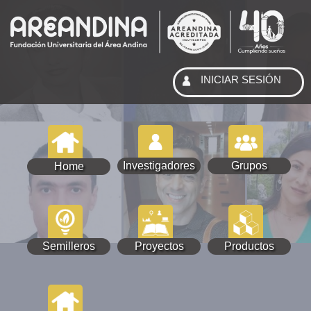
INICIAR SESIÓN
Investigadores
Grupos
Home
Semilleros
Proyectos
Productos