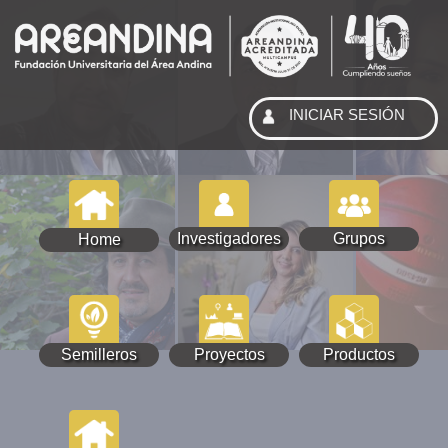
INICIAR SESIÓN
Investigadores
Grupos
Home
Semilleros
Proyectos
Productos