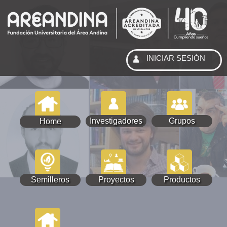
INICIAR SESIÓN
Investigadores
Grupos
Home
Semilleros
Proyectos
Productos