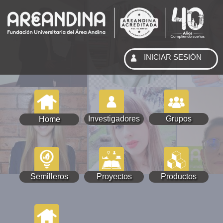
INICIAR SESIÓN
Investigadores
Grupos
Home
Semilleros
Proyectos
Productos