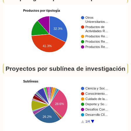
Productos por tipología
Otros
Universitarios…
Productos de
32.3%
Actividades R…
Productos Re…
Productos Re…
41.3%
Productos Re…
Proyectos por sublínea de investigación
Sublíneas
Ciencia y Soc…
Conocimiento…
Cuidado de la…
28.6%
Deporte y So…
Desafíos Con…
Desarrollo Clí…
26.2%
1/4