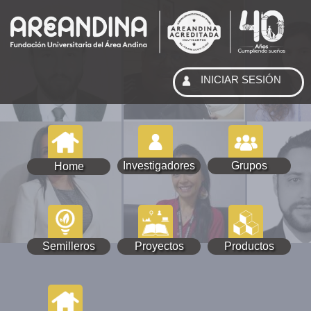
INICIAR SESIÓN
Investigadores
Grupos
Home
Semilleros
Proyectos
Productos