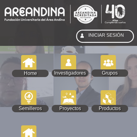
INICIAR SESIÓN
Investigadores
Grupos
Home
Semilleros
Proyectos
Productos