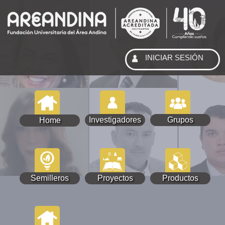
INICIAR SESIÓN
Investigadores
Grupos
Home
Semilleros
Proyectos
Productos