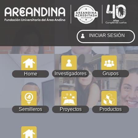
INICIAR SESIÓN
Investigadores
Grupos
Home
Semilleros
Proyectos
Productos