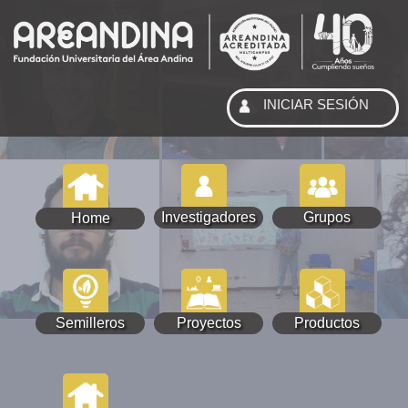
INICIAR SESIÓN
Investigadores
Grupos
Home
Semilleros
Proyectos
Productos