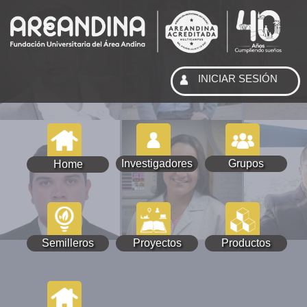
INICIAR SESIÓN
Investigadores
Grupos
Home
Semilleros
Proyectos
Productos