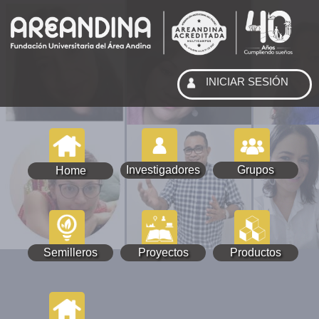
INICIAR SESIÓN
Investigadores
Grupos
Home
Semilleros
Proyectos
Productos