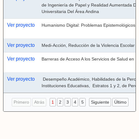
de Ingeniería de Papel y Realidad Aumentada Des
Universitaria Del Área Andina
Ver proyecto
Humanismo Digital: Problemas Epistemológicos y
Ver proyecto
Medi-Acción, Reducción de la Violencia Escolar P
Ver proyecto
Barreras de Acceso A los Servicios de Salud en
Ver proyecto
 Desempeño Académico, Habilidades de la Percepción Visual y Agudeza Visual en Niños de 8 A 10 Años de Edad en 
Instituciones Educativas,  Estratos 1 y 2, de Per
Primero
Atrás
1
2
3
4
5
Siguiente
Último