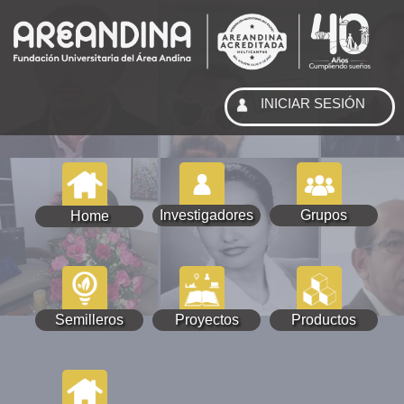
INICIAR SESIÓN
Investigadores
Grupos
Home
Semilleros
Proyectos
Productos