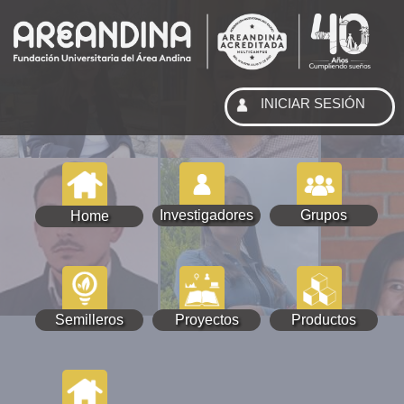
INICIAR SESIÓN
Investigadores
Grupos
Home
Semilleros
Proyectos
Productos