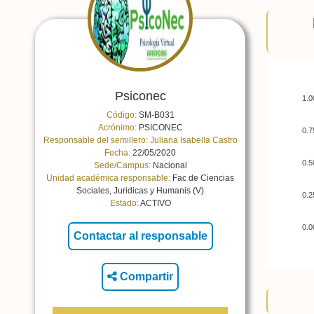
Psiconec
1.0
Código:
SM-B031
Acrónimo:
PSICONEC
0.7
Responsable del semillero:
Juliana Isabella Castro
Fecha:
22/05/2020
0.5
Sede/Campus:
Nacional
Unidad académica responsable:
Fac de Ciencias
Sociales, Juridicas y Humanis (V)
0.2
Estado:
ACTIVO
0.0
Compartir