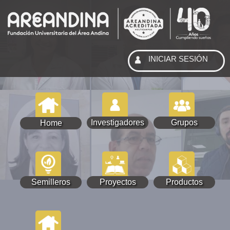
INICIAR SESIÓN
Investigadores
Grupos
Home
Semilleros
Proyectos
Productos