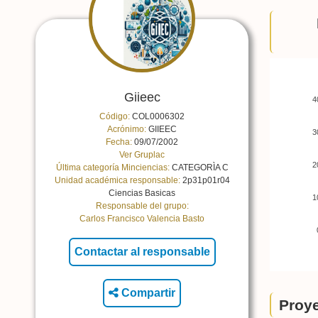
Giieec
4
Código:
COL0006302
Acrónimo:
GIIEEC
3
Fecha:
09/07/2002
Ver Gruplac
2
Última categoría Minciencias:
CATEGORÌA C
Unidad académica responsable:
2p31p01r04
Ciencias Basicas
1
Responsable del grupo:
Carlos Francisco Valencia Basto
Compartir
Proye