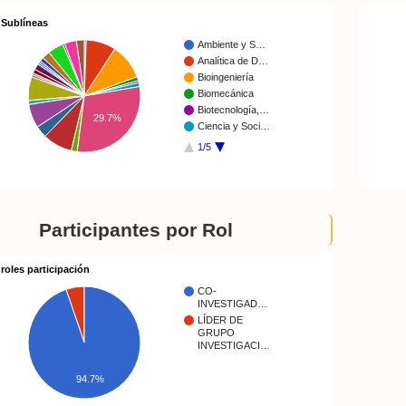
Sublíneas
Ambiente y S…
Analítica de D…
Bioingeniería
Biomecánica
Biotecnología,…
29.7%
Ciencia y Soci…
1/5
Participantes por Rol
roles participación
CO-
INVESTIGAD…
LÍDER DE
GRUPO
INVESTIGACI…
94.7%