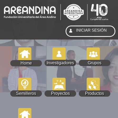
INICIAR SESIÓN
Investigadores
Grupos
Home
Semilleros
Proyectos
Productos