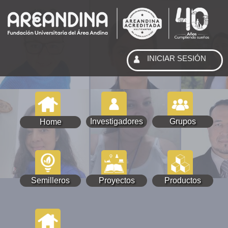
INICIAR SESIÓN
Investigadores
Grupos
Home
Semilleros
Proyectos
Productos