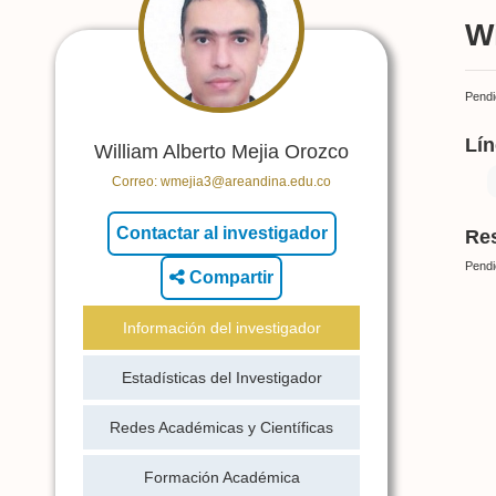
Wi
Pendi
Lín
William Alberto Mejia Orozco
Correo:
wmejia3@areandina.edu.co
Res
Pendi
Compartir
Información del investigador
Estadísticas del Investigador
Redes Académicas y Científicas
Formación Académica