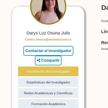
D
Pendi
Lín
Darys Luz Osuna Julio
Correo:
dosuna@areandina.edu.co
Res
Pendi
Compartir
Información del investigador
Estadísticas del Investigador
Redes Académicas y Científicas
Formación Académica